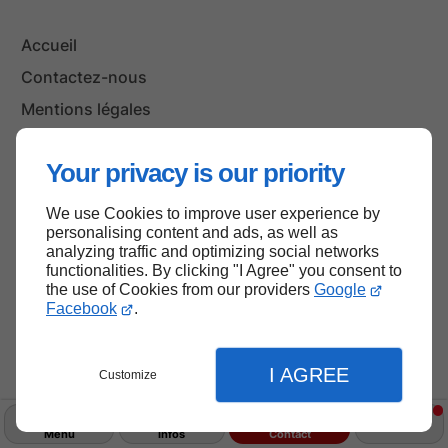
Accueil
Contactez-nous
Mentions légales
Plan du site
Your privacy is our priority
We use Cookies to improve user experience by
Haut de page
personalising content and ads, as well as
analyzing traffic and optimizing social networks
functionalities. By clicking "I Agree" you consent to
the use of Cookies from our providers
Google
Facebook
.
I AGREE
Customize
Menu
Infos
Contact