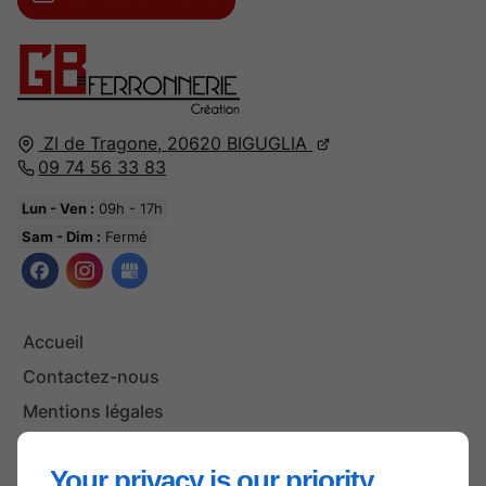
ZI de Tragone,
20620
BIGUGLIA
09 74 56 33 83
Lun - Ven :
09h - 17h
Sam - Dim :
Fermé
Accueil
Contactez-nous
Mentions légales
Plan du site
Your privacy is our priority