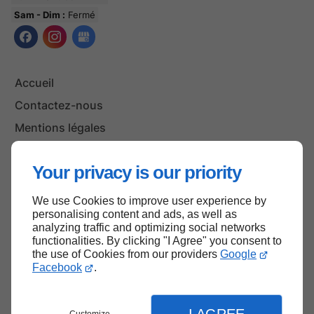
Sam - Dim :
Fermé
Accueil
Contactez-nous
Mentions légales
Plan du site
Your privacy is our priority
We use Cookies to improve user experience by
Haut de page
personalising content and ads, as well as
analyzing traffic and optimizing social networks
functionalities. By clicking "I Agree" you consent to
the use of Cookies from our providers
Google
Facebook
.