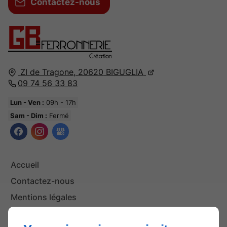
Contactez-nous
ZI de Tragone,
20620
BIGUGLIA
09 74 56 33 83
Lun - Ven :
09h - 17h
Sam - Dim :
Fermé
Accueil
Contactez-nous
Mentions légales
Plan du site